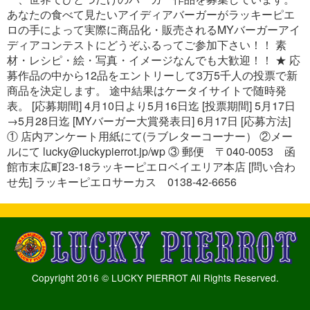
あなたの食べて見たいアイディアバーガーがラッキーピエ
ロの手によって実際に商品化・販売されるMYバーガーアイ
ディアコンテストにどうぞふるってご参加下さい！！ 素
材・レシピ・絵・写真・イメージなんでも大歓迎！！ ★ 応
募作品の中から12品をエントリーして3万5千人の投票で新
商品を決定します。 途中結果はケータイサイトで随時発
表。 [応募期間] 4月10日より5月16日迄 [投票期間] 5月17日
→5月28日迄 [MYバーガー大賞発表日] 6月17日 [応募方法]
① 店内アンケート用紙にて(ラブレターコーナー） ②メー
ルにて lucky@luckypierrot.jp/wp ③ 郵便 〒040-0053 函
館市末広町23-18ラッキーピエロベイエリア本店 [問い合わ
せ先] ラッキーピエロサーカス 0138-42-6656
Copyright 2016 © LUCKY PIERROT All Rights Reserved.