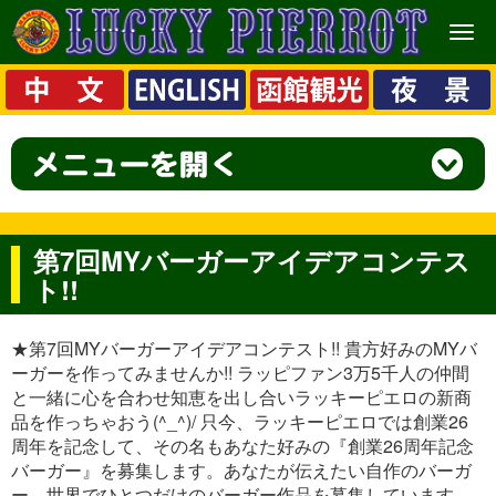
メ
ニ
ュ
ー
第7回MYバーガーアイデアコンテス
ト!!
★第7回MYバーガーアイデアコンテスト!! 貴方好みのMYバ
ーガーを作ってみませんか!! ラッピファン3万5千人の仲間
と一緒に心を合わせ知恵を出し合いラッキーピエロの新商
品を作っちゃおう(^_^)/ 只今、ラッキーピエロでは創業26
周年を記念して、その名もあなた好みの『創業26周年記念
バーガー』を募集します。あなたが伝えたい自作のバーガ
ー、世界でひとつだけのバーガー作品を募集しています。