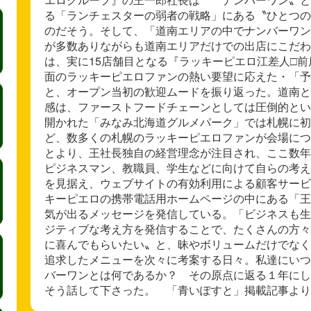
る「ランチェスターの弱者の戦略」にある〝ひとつの
のだそう。そして、「道南エリアの中でナンバーワン
が多数ありながらも道南エリアだけでの出店にこだわ
は、実に15店舗目となる『ラッキーピエロ江差人□
面のラッキーピエロファンの熱い要望に応えた・「予
と、オープン当初の歓迎ムードを振り返った。道南と
感は、ファーストフードチェーンとしては圧倒的とい
開かれた「みなみ北海道グルメパーク」では札幌に初
ど、数多くの札幌のラッキーピエロファンが会場につ
とより、王社長独自の経営理念が注目され、ここ数年
ピジネスマン、教職員、学生などに向けて自らの考え
を見据え、ウェブサイトの有効利用による顧客サービ
キーピエロの携帯電話用ホームページの中にある「王
気が出るメッセージを発信している。「ビジネスも生
ジティブな考え方を発信することで、たくさんの方々
に喜んでもらいたい〟と、昧やボリュームだけでなく
追求したメニューを次々に考案する日々。私達にいつ
バーワンとは何であるか？ その原点に返る１年にし
そう話して下さった。 「青いぽすと」掲載記事より