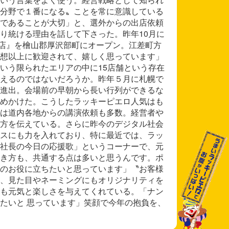
分野で１番になる〟ことを常に意識している
であることが大切」と、選外からの出店依頼
り統ける理由を話して下さった。昨年10月に
前店』を檜山郡厚沢部町にオープン。江差町方
想以上に歓迎されて、嬉しく思っています」
いう限られたエリアの中に15店舗という存在
えるのではないだろうか。昨年５月に札幌で
進出。会場前の早朝から長い行列ができるな
めかけた。こうしたラッキーピエロ人気はも
は道内各地からの講演依頼も多数。経営者や
方を伝えている。さらに昨今のデジタル社会
スにも力を入れており、特に最近では、ラッ
社長の今日の応援歌」というコーナーで、元
き方も、共通する点は多いと思うんです。ポ
のお役に立ちたいと思っています」〝お客様
、見た目やネーミングにもオリジナリティを
も元気と楽しさを与えてくれている。「ナン
たいと 思っています」笑顔で今年の抱負を、