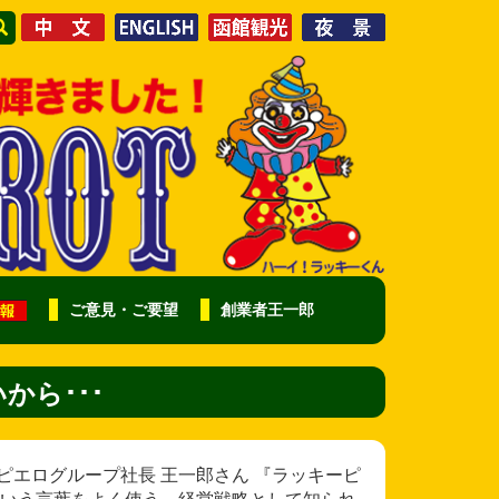
ご意見・ご要望
創業者王一郎
から･･･
ピエログループ社長 王一郎さん 『ラッキーピ
いう言葉をよく使う。経営戦略として知られ