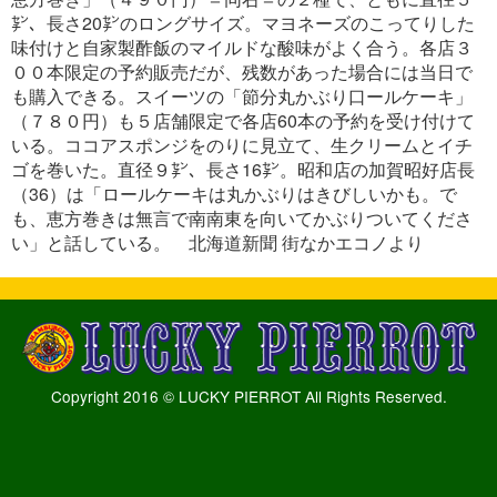
㌢、長さ20㌢のロングサイズ。マヨネーズのこってりした
味付けと自家製酢飯のマイルドな酸味がよく合う。各店３
００本限定の予約販売だが、残数があった場合には当日で
も購入できる。スイーツの「節分丸かぶり口ールケーキ」
（７８０円）も５店舗限定で各店60本の予約を受け付けて
いる。ココアスポンジをのりに見立て、生クリームとイチ
ゴを巻いた。直径９㌢、長さ16㌢。昭和店の加賀昭好店長
（36）は「ロールケーキは丸かぶりはきびしいかも。で
も、恵方巻きは無言で南南東を向いてかぶりついてくださ
い」と話している。
北海道新聞 街なかエコノより
Copyright 2016 © LUCKY PIERROT All Rights Reserved.