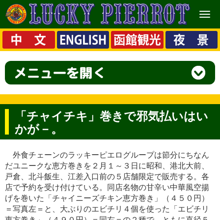
メ
ニ
ュ
ー
「チャイチキ」巻きで邪気払いはい
かが－。
外食チェーンのラッキーピエログループは節分にちなん
だユニークな恵方巻きを２月１～３日に昭和、港北大前、
戸倉、北斗飯生、江差入口前の５店舗限定で販売する。各
店で予約を受け付けている。同店名物の甘辛い中華風空揚
げを巻いた「チャイニーズチキン恵方巻き」（４５０円）
＝写真左＝と、大ぶりのエビチリ４個を使った「エビチリ
恵方巻き」（４９０円）＝同右＝の２種で、ともに直径５