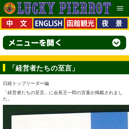
メ
ニ
ュ
ー
「経営者たちの至言」
日経トップリーダー編
「経営者たちの至言」に会長王一郎の言葉が掲載されまし
た。