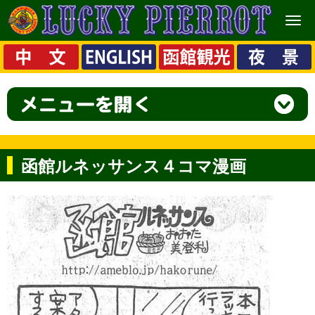
メ
ニ
ュ
ー
函館ルネッサンス４コマ漫画