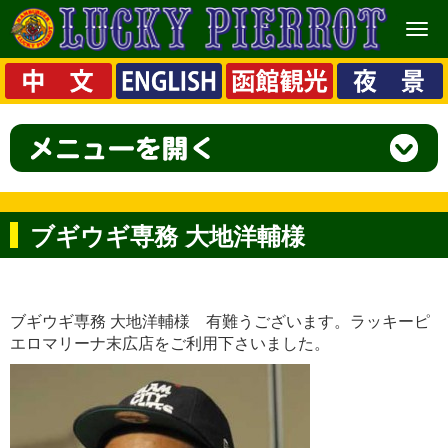
メ
ニ
ュ
ー
ブギウギ専務 大地洋輔様
ブギウギ専務 大地洋輔様 有難うございます。ラッキーピ
エロマリーナ末広店をご利用下さいました。