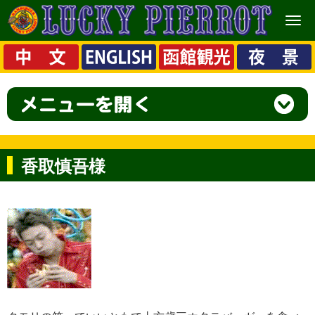
メ
ニ
ュ
ー
香取慎吾様