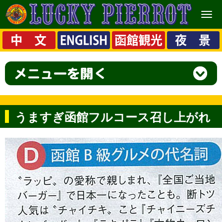
メ
ニ
ュ
ー
うますぎ函館フルコース召し上がれ