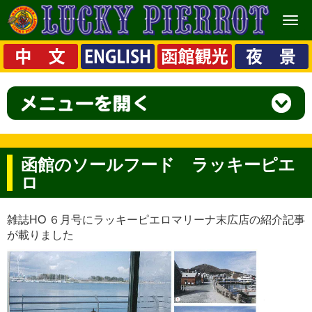
メ
ニ
ュ
ー
函館のソールフード ラッキーピエ
ロ
雑誌HO ６月号にラッキーピエロマリーナ末広店の紹介記事
が載りました