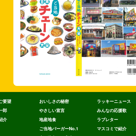
ご要望
おいしさの秘密
ラッキーニュース
一郎
やさしい宣言
みんなの応援歌
紹介
地産地食
ラブレター
ご当地バーガーNo.1
マスコミで紹介