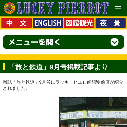
メ
ニ
ュ
ー
「旅と鉄道」9月号掲載記事より
雑誌「旅と鉄道」9月号にラッキーピエロ函館駅前店が紹介
されました。