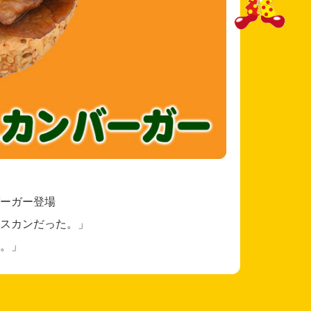
ーガー登場
スカンだった。」
。」