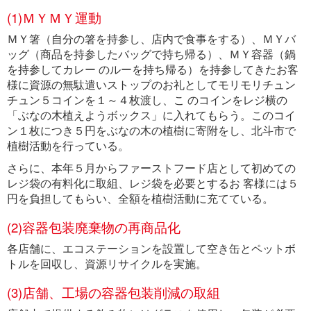
(1)ＭＹＭＹ運動
ＭＹ箸（自分の箸を持参し、店内で食事をする）、ＭＹバ
ッグ（商品を持参したバッグで持ち帰る）、ＭＹ容器（鍋
を持参してカレー のルーを持ち帰る）を持参してきたお客
様に資源の無駄遣いストップのお礼としてモリモリチュン
チュン５コインを１～４枚渡し、こ のコインをレジ横の
「ぶなの木植えようボックス」に入れてもらう。このコイ
ン１枚につき５円をぶなの木の植樹に寄附をし、北斗市で
植樹活動を行っている。
さらに、本年５月からファーストフード店として初めての
レジ袋の有料化に取組、レジ袋を必要とするお 客様には５
円を負担してもらい、全額を植樹活動に充てている。
(2)容器包装廃棄物の再商品化
各店舗に、エコステーションを設置して空き缶とペットボ
トルを回収し、資源リサイクルを実施。
(3)店舗、工場の容器包装削減の取組