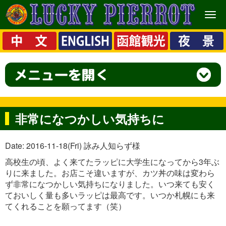
メ
ニ
ュ
ー
非常になつかしい気持ちに
Date: 2016-11-18(Fri) 詠み人知らず様
高校生の頃、よく来てたラッピに大学生になってから3年ぶ
りに来ました。お店こそ違いますが、カツ丼の味は変わら
ず非常になつかしい気持ちになりました。いつ来ても安く
ておいしく量も多いラッピは最高です。いつか札幌にも来
てくれることを願ってます（笑）