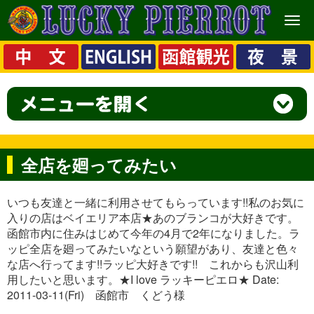
メ
ニ
ュ
ー
全店を廻ってみたい
いつも友達と一緒に利用させてもらっています!!私のお気に
入りの店はベイエリア本店★あのブランコが大好きです。
函館市内に住みはじめて今年の4月で2年になりました。ラ
ッピ全店を廻ってみたいなという願望があり、友達と色々
な店へ行ってます!!ラッピ大好きです!! これからも沢山利
用したいと思います。★I love ラッキーピエロ★ Date:
2011-03-11(Fri) 函館市 くどう様