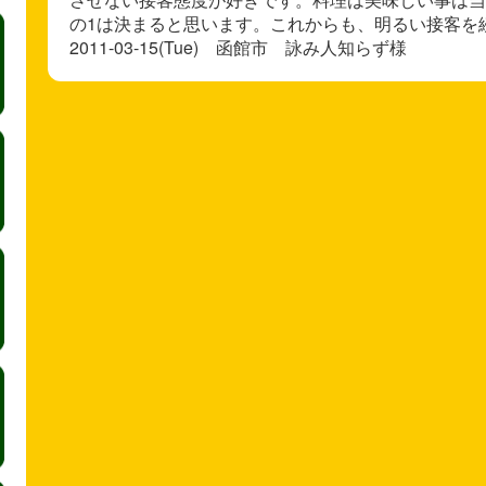
の1は決まると思います。これからも、明るい接客を続け
2011-03-15(Tue) 函館市 詠み人知らず様