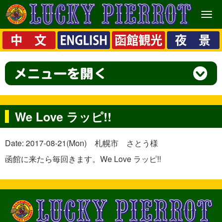
メ
ニ
ュ
ー
We Love ラッピ!!
Date: 2017-08-21(Mon) 札幌市 さとう様
函館に来たら毎回きます。We Love ラッピ!!