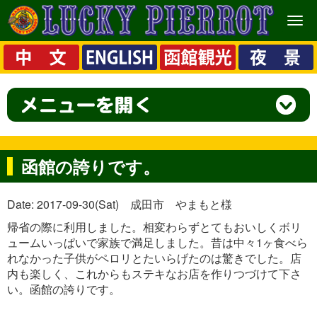
メ
ニ
ュ
ー
函館の誇りです。
Date: 2017-09-30(Sat) 成田市 やまもと様
帰省の際に利用しました。相変わらずとてもおいしくボリ
ュームいっぱいで家族で満足しました。昔は中々1ヶ食べら
れなかった子供がペロリとたいらげたのは驚きでした。店
内も楽しく、これからもステキなお店を作りつづけて下さ
い。函館の誇りです。