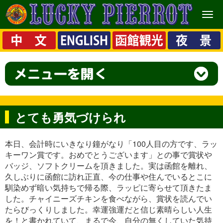
メ
ニ
ュ
ー
とても勇気づけられ
本日、会計時にいきなり鐘がなり「100人目の方です、ラッ
キーワン賞です。おめでとうございます」との事で賞状や
バッジ、ソフトクリームを頂きました。実は函館を離れ、
久しぶりに函館に訪れ正直、今の仕事や住んでいるとこに
馴染めず暗い気持ちで帰る際、ラッピに寄らせて頂きたま
した。チャイニーズチキンを食べながら、賞状を読んでい
たらびっくりしました。幸運強運だと信じ素晴らしい人生
を！と書かれていて、まるで今、自分の無くしていた気持