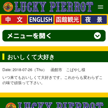
メ
ニ
ュ
ー
おいしくて大好き
Date: 2018-07-26（Thu） 函館市 こばやし様
いつ来てもおいしくて大好きです。これからも変わらずこ
の味で頑張って下さい。