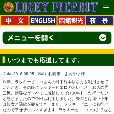
メ
ニ
ュ
ー
いつまでも応援してます。
Date: 2018-08-25（Sat）札幌市 よねやま様
昨年、ラッキーピエロさんの峠下総本店さんを利用させて
いただき、その時にラッキーピエロのおいしさ、お店の雰
囲気、接客などすべてに感動してぜひ来年もまた行きたい
と感じましたので今回も利用しました。去年とは違い今年
は彼女と函館を観光でき、また、ラッキーピエロにも行け
たので幸せザウルスすぎます!!!ラッキーピエロいつまでも応