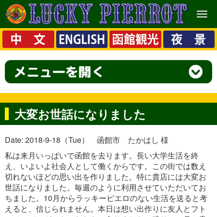
メ
ニ
ュ
ー
大変お世話になりました
Date: 2018-9-18（Tue） 函館市 たかはし 様
私は来月いっぱいで函館を去ります。長い大学生活を終
え、いよいよ社会人として働くからです。この街では数え
切れないほどの思い出を作りました。特に貴店には大変お
世話になりました。毎週のように利用させていただいてお
ちました。10月からラッキーピエロのない生活を送ると考
えると、信じられません。本日は想い出作りに友人とフト