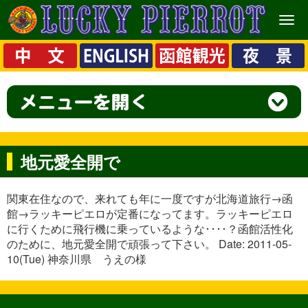
メ
ニ
ュ
ー
地元愛全開で
関東在住なので、来れても年に一度ですが北海道旅行→函
館→ラッキーピエロが定番になってます。ラッキーピエロ
に行くために飛行機に乗っているような････？函館活性化
のために、地元愛全開で頑張って下さい。 Date: 2011-05-
10(Tue) 神奈川県 うえの様