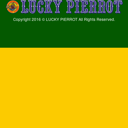
Copyright 2016 © LUCKY PIERROT All Rights Reserved.