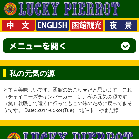
メ
ニ
ュ
ー
私の元気の源
とても美味しいです。函館のほこり★だと思います。これ
（チャイニーズチキンバーガー）は、私の元気の源です
（笑）就職して遠くに行ってもこの味のために戻ってきそ
うです。 Date: 2011-05-24(Tue) 北斗市 やまだ様