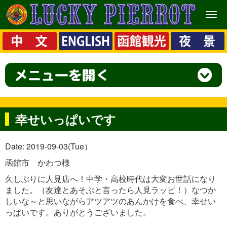
メ
ニ
ュ
ー
幸せいっぱいです
Date: 2019-09-03(Tue）
函館市 かわつ様
久しぶりに人見店へ！中学・高校時代は大変お世話になり
ました。（友達とあそぶと言ったら人見ラッピ！）なつか
しいな～と思いながらアツアツのあんかけを食べ、幸せい
っぱいです。ありがとうございました。