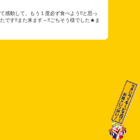
て感動して、もう１度必ず食べよう!!と思っ
です!!また来ます～!!ごちそう様でした★ま