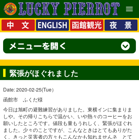
メ
ニ
ュ
ー
緊張がほぐれました
Date: 2020-02-25(Tue）
函館市 ふくだ様
今日は旭町の避難練習がありました。東横インに集まりま
しや。その帰りこちらで温かい、いや熱々のコーヒーをお
願いしたところです。値段も量もうれしく、緊張がほぐれ
ました。少々のことですが、こんなときはとてもありがた
く、きっと災害者の方々もこんなかも知れませんネ とて