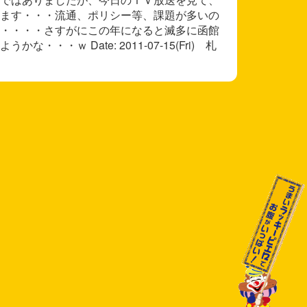
ます・・・流通、ポリシー等、課題が多いの
・・・・さすがにこの年になると滅多に函館
・ｗ Date: 2011-07-15(Fri) 札