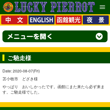
メ
ニ
ュ
ー
ご馳走様
Date: 2020-08-07(Fri)
苫小牧市 どざき様
やっぱり おいしかったです。函館にまた来たら必ず来ま
す。ご馳走様でした。