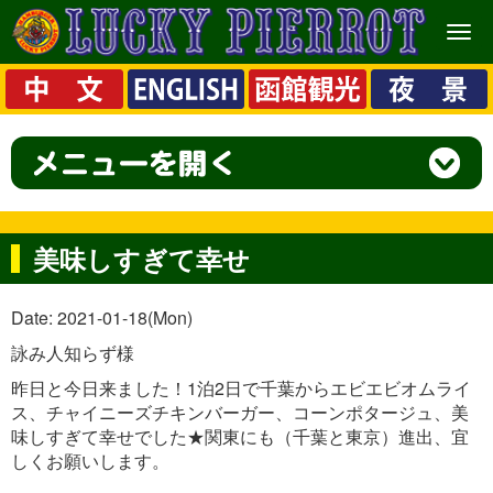
メ
ニ
ュ
ー
美味しすぎて幸せ
Date: 2021-01-18(Mon)
詠み人知らず様
昨日と今日来ました！1泊2日で千葉からエビエビオムライ
ス、チャイニーズチキンバーガー、コーンポタージュ、美
味しすぎて幸せでした★関東にも（千葉と東京）進出、宜
しくお願いします。