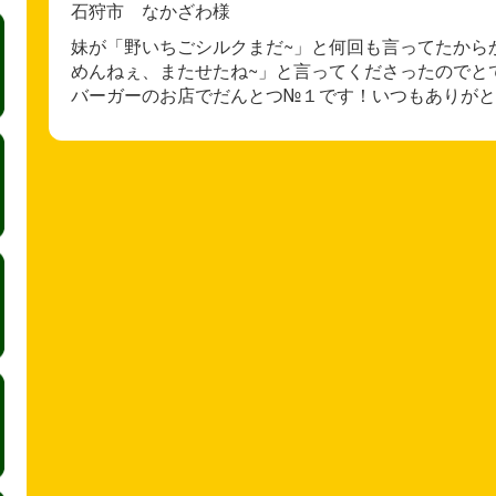
石狩市 なかざわ様
妹が「野いちごシルクまだ~」と何回も言ってたから
めんねぇ、またせたね~」と言ってくださったのでと
バーガーのお店でだんとつ№１です！いつもありがと