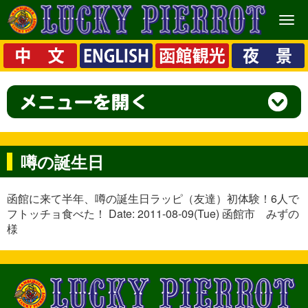
メ
ニ
ュ
ー
噂の誕生日
函館に来て半年、噂の誕生日ラッピ（友達）初体験！6人で
フトッチョ食べた！ Date: 2011-08-09(Tue) 函館市 みずの
様