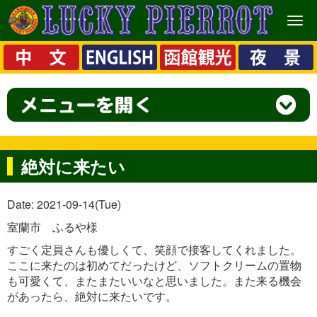
メ
ニ
ュ
ー
絶対に来たい
Date: 2021-09-14(Tue)
室蘭市 ふるや様
すごく定員さんも優しくて、笑顔で接客してくれました。
ここに来たのは初めてだったけど、ソフトクリームの置物
も可愛くて、またまたいいなと思いました。また来る機会
があったら、絶対に来たいです。