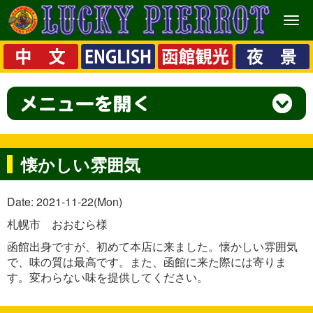
メ
ニ
ュ
ー
懐かしい雰囲気
Date: 2021-11-22(Mon)
札幌市 おおむら様
函館出身ですが、初めて本店に来ました。懐かしい雰囲気
で、味の質は最高です。また、函館に来た際には寄りま
す。変わらない味を提供してください。