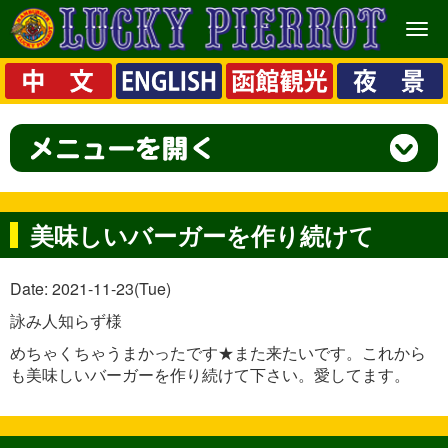
メ
ニ
ュ
ー
美味しいバーガーを作り続けて
Date: 2021-11-23(Tue)
詠み人知らず様
めちゃくちゃうまかったです★また来たいです。これから
も美味しいバーガーを作り続けて下さい。愛してます。