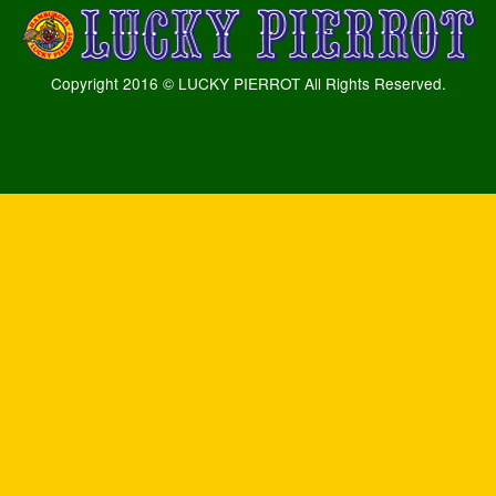
Copyright 2016 © LUCKY PIERROT All Rights Reserved.