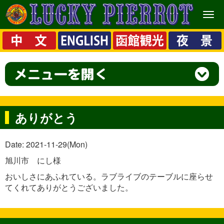
メ
ニ
ュ
ー
ありがとう
Date: 2021-11-29(Mon)
旭川市 にし様
おいしさにあふれている。ラブライブのテーブルに座らせ
てくれてありがとうございました。