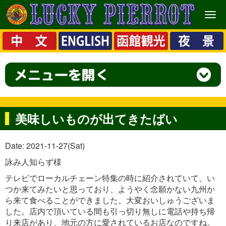
メ
ニ
ュ
ー
美味しいものが出てきたばい
Date: 2021-11-27(Sat)
詠み人知らず様
テレビでローカルチェーン特集の時に紹介されていて、い
つか来てみたいと思っており、ようやく念願かない九州か
ら来て食べることができました。大変おいしゅうございま
した。店内で頂いている間も引っ切り無しに電話や持ち帰
り来店があり、地元の方に愛されているお店なのですね。