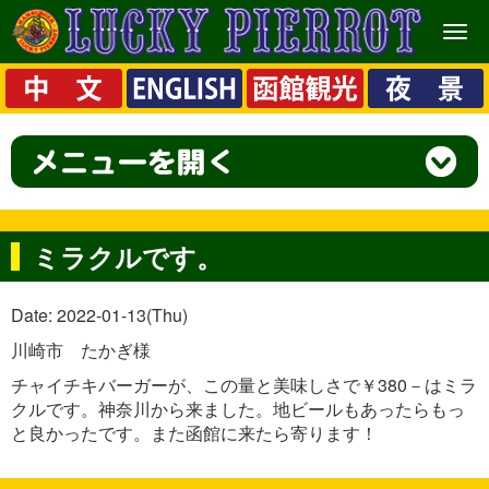
メ
ニ
ュ
ー
ミラクルです。
Date: 2022-01-13(Thu)
川崎市 たかぎ様
チャイチキバーガーが、この量と美味しさで￥380－はミラ
クルです。神奈川から来ました。地ビールもあったらもっ
と良かったです。また函館に来たら寄ります！