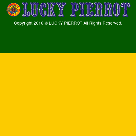
Copyright 2016 © LUCKY PIERROT All Rights Reserved.