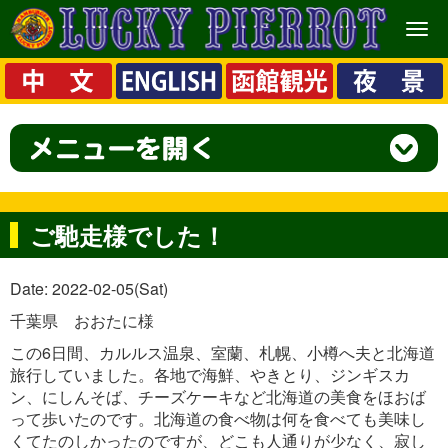
メ
ニ
ュ
ー
ご馳走様でした！
Date: 2022-02-05(Sat)
千葉県 おおたに様
この6日間、カルルス温泉、室蘭、札幌、小樽へ夫と北海道
旅行していました。各地で海鮮、やきとり、ジンギスカ
ン、にしんそば、チーズケーキなど北海道の美食をほおば
って歩いたのです。北海道の食べ物は何を食べても美味し
くてたのしかったのですが、どこも人通りが少なく、寂し