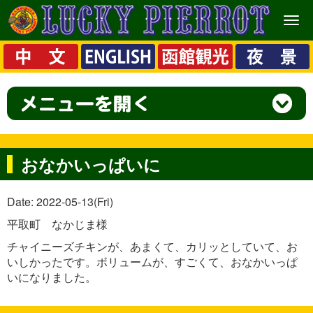
メ
ニ
ュ
ー
おなかいっぱいに
Date: 2022-05-13(Fri)
平取町 なかじま様
チャイニーズチキンが、あまくて、カリッとしていて、お
いしかったです。ボリュームが、すごくて、おなかいっぱ
いになりました。