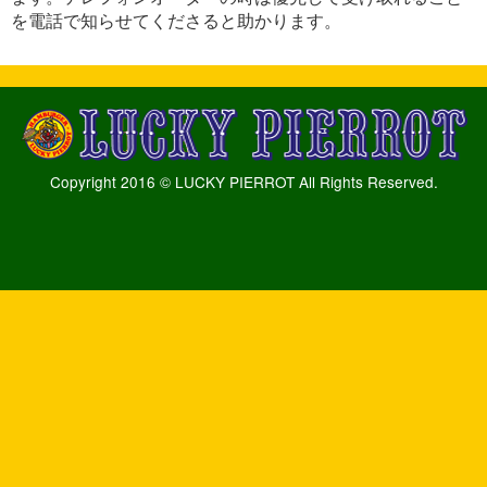
を電話で知らせてくださると助かります。
Copyright 2016 © LUCKY PIERROT All Rights Reserved.