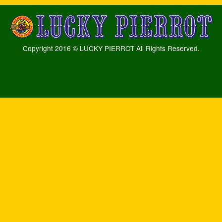
Copyright 2016 © LUCKY PIERROT All Rights Reserved.