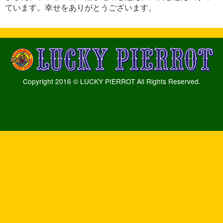
ています。幸せをありがとうございます。
Copyright 2016 © LUCKY PIERROT All Rights Reserved.