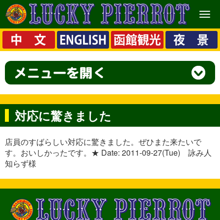
メ
ニ
ュ
ー
対応に驚きました
店員のすばらしい対応に驚きました。ぜひまた来たいで
す。おいしかったです。★ Date: 2011-09-27(Tue) 詠み人
知らず様