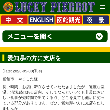
メ
ニ
ュ
ー
愛知県の方に支店を
Date: 2023-05-30(Tue)
函館市 やました様
長い時間、お店に滞在させていただきましたが、適度な室
温、清潔感のある店内、そしてなんといっても非常におい
しい食事が短時間で出てくる点、どこを見ても他店に劣っ
ている部分がありません。ぜひ、愛知県の方に支店をだし
ませんか！