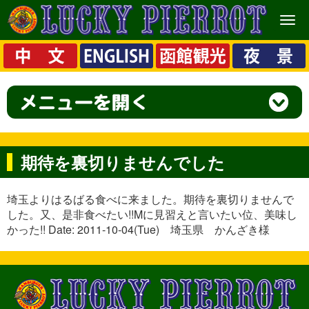
メ
ニ
ュ
ー
期待を裏切りませんでした
埼玉よりはるばる食べに来ました。期待を裏切りませんで
した。又、是非食べたい!!Mに見習えと言いたい位、美味し
かった!! Date: 2011-10-04(Tue) 埼玉県 かんざき様