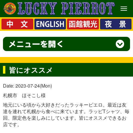
メ
ニ
ュ
ー
皆にオススメ
Date: 2023-07-24(Mon)
札幌市 ほそこし様
地元にいる頃から大好きだったラッキーピエロ。最近は友
達を連れて札幌から食べに来ています。ラッピTシャツ、毎
回、限定色を楽しみにしています。皆にオススメできるお
店です。