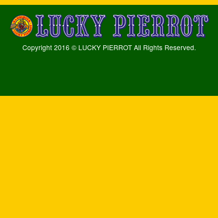
Copyright 2016 © LUCKY PIERROT All Rights Reserved.