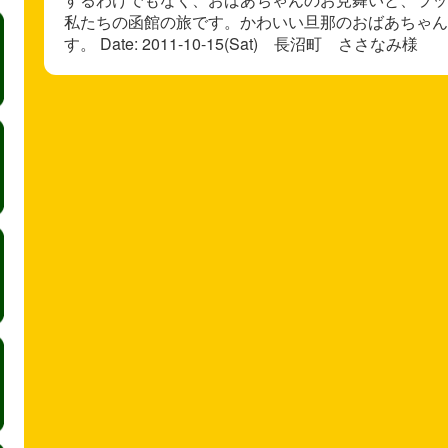
私たちの函館の旅です。かわいい旦那のおばあちゃん
す。 Date: 2011-10-15(Sat) 長沼町 ささなみ様